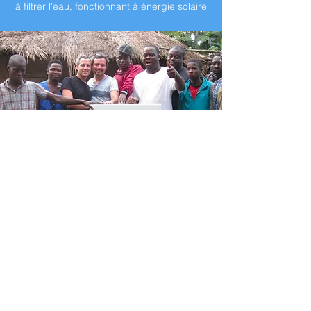
à filtrer l'eau, fonctionnant à énergie solaire
©2022 by Elan Medical.